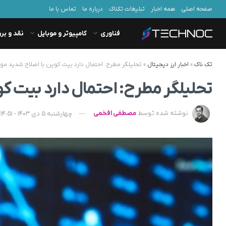
صفحه اصلی
همه اخبار
تبلیغات تکناک
درباره ما
تماس با ما
فناوری
کامپیوتر و موبایل
نقد و بر
تک ناک
»
اخبار ارز دیجیتال
»
تحلیلگر مطرح: احتمال دارد بیت کوین با اصلاح شدید مو
تحلیلگر مطرح: احتمال دارد بیت ک
نوشته شده توسط
مصطفی افخمی
چهارشنبه 5 دی 1403 - 14:51 - به‌روزشده در پنجشنبه 11 بهمن 1403 - 08:16