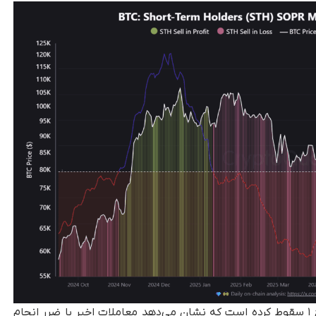
با این حال، شاخص STH-SOPR اخیراً به زیر سطح ۱ سقوط کرده است که نشان می‌دهد معاملات اخیر با ضرر انجام