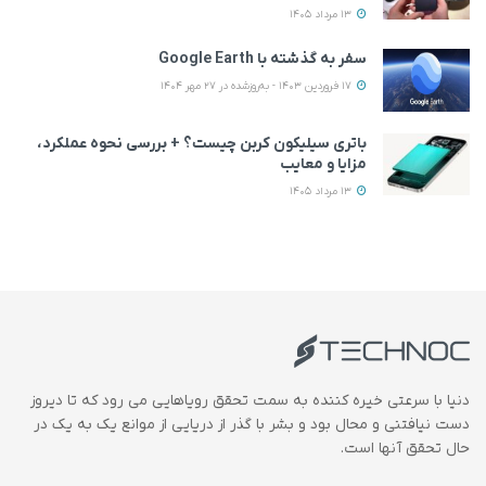
13 مرداد 1405
سفر به گذشته با Google Earth
17 فروردین 1403 - به‌روزشده در 27 مهر 1404
باتری سیلیکون کربن چیست؟ + بررسی نحوه عملکرد،
مزایا و معایب
13 مرداد 1405
دنیا با سرعتی خیره کننده به سمت تحقق رویاهایی می رود که تا دیروز
دست نیافتنی و محال بود و بشر با گذر از دریایی از موانع یک به یک در
حال تحقق آنها است.