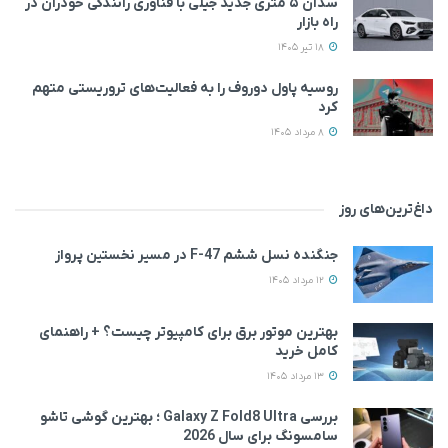
سدان ۵ متری جدید جیلی با فناوری رانندگی خودران در
راه بازار
18 تیر 1405
روسیه پاول دوروف را به فعالیت‌های تروریستی متهم
کرد
8 مرداد 1405
داغ‌ترین‌های روز
جنگنده نسل ششم F-47 در مسیر نخستین پرواز
12 مرداد 1405
بهترین موتور برق برای کامپیوتر چیست؟ + راهنمای
کامل خرید
13 مرداد 1405
بررسی Galaxy Z Fold8 Ultra ؛ بهترین گوشی تاشو
سامسونگ برای سال 2026