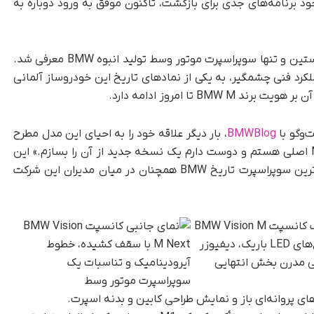
هن مدیران BMW دارد، که با وجود برنامه‌های جدی برای بازگشت، تاکنون موفق به ورود دوباره به
خودروی BMW M1 در اواخر دهه ۱۹۷۰ به‌ عنوان نخستین و تنها سوپراسپرت موتور وسط تولید انبوه BMW معرفی شد.
رد فنی چشمگیر، به یکی از نمادهای تاریخ این خودروساز آلمانی
BMWBlog
، بار دیگر علاقه خود را به احیای این مدل مطرح
کرده است. او در این مصاحبه گفت: «من عاشق M1 اصلی هستم و دوست دارم یک نسخه جدید از آن را بسازم.» این
اظهارنظر نشان می‌دهد که ایده بازگرداندن مشهورترین سوپراسپرت تاریخ BMW همچنان در میان مدیران این شرکت