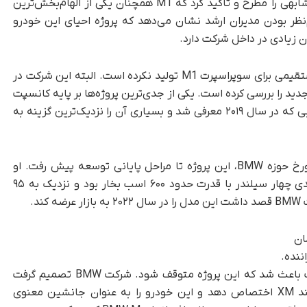
اولیور هایلمر، رئیس طراحی بخش M نیز دیدگاه مشابهی را مطرح و تأکید کرد که M1 همچنان یکی از الهام‌بخش‌ترین
ود. این هم‌نظر بودن مدیران ارشد نشان می‌دهد که پروژه احیای این خودرو
 زیادی در داخل شرکت دارد.
با وجود این علاقه، BMW تاکنون هیچ جانشین مستقیمی برای سوپراسپرت M1 تولید نکرده است. البته این شرکت در
 را بررسی کرده است. یکی از جدی‌ترین پروژه‌ها بر پایه کانسپت
Vision M Next شکل گرفت؛ خودروی مفهومی جذابی که در سال ۲۰۱۹ معرفی شد و بسیاری آن را نزدیک‌ترین گزینه به
بر اساس گفته‌های استیو سکستی، نویسنده و مورخ حوزه BMW، این پروژه تا مراحل پایانی توسعه پیش رفت. او
اعلام کرد که این خودرو یک هایپرکار پلاگین هیبریدی چهار سیلندر با قدرت حدود ۶۰۰ اسب بخار بود و نزدیک به ۹۵
د.
با وجود این، شرایط بازار و تغییر اولویت‌های شرکت باعث شد که این پروژه متوقف شود. شرکت BMW تصمیم گرفت
منابع مالی و مهندسی خود را به توسعه شاسی‌بلند XM اختصاص دهد و این خودرو را به‌ عنوان جانشین معنوی