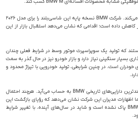
عملکرد ضعیف فروش XM نیز این موضوع را تأیید می‌کند. شرکت BMW نسخه پایه این شاسی‌بلند را برای مدل ۲۰۲۶
شته و قیمت نسخه XM Black Label را نیز کاهش داده است؛ اقدامی که نشان می‌دهد استقبال بازار از این
کارشناسان معتقد هستند که تولید یک سوپراسپرت موتور وسط در شرایط فعلی چندان
 بسیار سنگینی نیاز دارد و بازار خودرو نیز در حال گذر به سمت
ی خودران است. در چنین شرایطی، تولید خودرویی با تیراژ محدود و
رد.
با وجود این، نام BMW M1 همچنان یکی از ارزشمندترین دارایی‌های تاریخی BMW به حساب می‌آید. هرچند احتمال
ا اظهارات مدیران این شرکت نشان می‌دهد که رؤیای بازگشت این
سوپراسپرت افسانه‌ای هنوز به‌طور کامل از ذهن BMW پاک نشده است و شاید در سال‌های آینده، با تغییر شرایط
د.