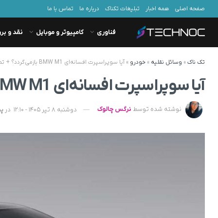
صفحه اصلی
همه اخبار
تبلیغات تکناک
درباره ما
تماس با ما
فناوری
کامپیوتر و موبایل
نقد و بر
تک ناک
»
وسائل نقلیه
»
خودرو
»
آیا سوپراسپرت افسانه‌ای BMW M1 بازمی‌گردد؟ + تصویر
آیا سوپراسپرت افسانه‌ای BMW M1 بازمی‌گردد؟ + تصویر
نوشته شده توسط
نرگس چالوک
دوشنبه 8 تیر 1405 - 12:10
در
پی