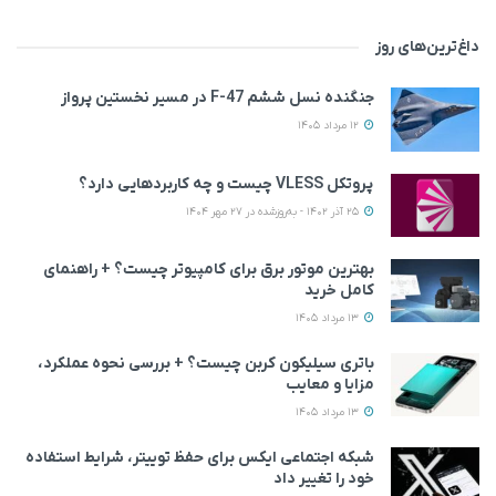
داغ‌ترین‌های روز
جنگنده نسل ششم F-47 در مسیر نخستین پرواز
12 مرداد 1405
پروتکل VLESS چیست و چه کاربردهایی دارد؟
25 آذر 1402 - به‌روزشده در 27 مهر 1404
بهترین موتور برق برای کامپیوتر چیست؟ + راهنمای
کامل خرید
13 مرداد 1405
باتری سیلیکون کربن چیست؟ + بررسی نحوه عملکرد،
مزایا و معایب
13 مرداد 1405
شبکه اجتماعی ایکس برای حفظ توییتر، شرایط استفاده
خود را تغییر داد