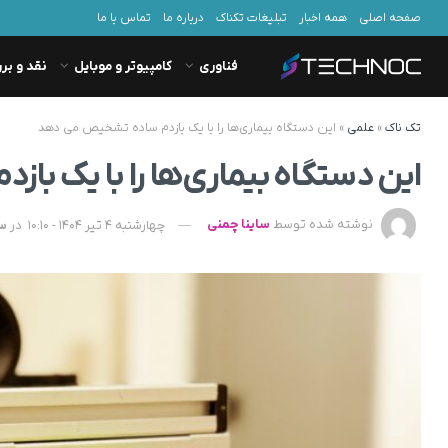
صفحه اصلی
همه اخبار
تبلیغات تکناک
درباره ما
تماس با ما
فناوری
کامپیوتر و موبایل
نقد و بر
تک ناک
»
علمی
»
این دستگاه بیماری‌ها را با یک بازدم ساده تشخیص می دهد
این دستگاه بیماری‌ها را با یک ب
نوشته شده توسط
ساینا چمنی
چهارشنبه 4 تیر 1404 - 10:10
در
سل