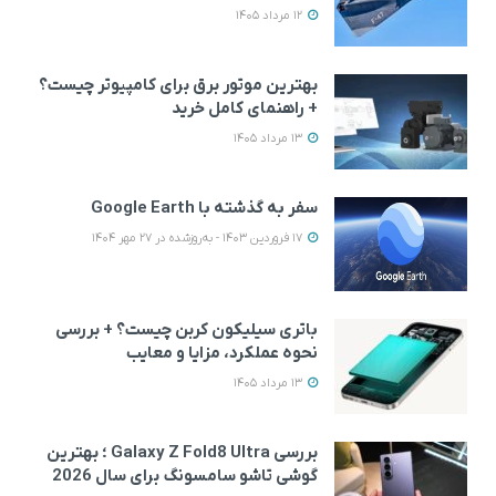
12 مرداد 1405
بهترین موتور برق برای کامپیوتر چیست؟
+ راهنمای کامل خرید
13 مرداد 1405
سفر به گذشته با Google Earth
17 فروردین 1403 - به‌روزشده در 27 مهر 1404
باتری سیلیکون کربن چیست؟ + بررسی
نحوه عملکرد، مزایا و معایب
13 مرداد 1405
بررسی Galaxy Z Fold8 Ultra ؛ بهترین
گوشی تاشو سامسونگ برای سال 2026