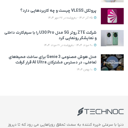
پروتکل VLESS چیست و چه کاربردهایی دارد؟
25 آذر 1402 - به‌روزشده در 27 مهر 1404
شرکت ZTE روتر 5G مدل U30 Pro را با سیم‌کارت داخلی
و نمایشگر رونمایی کرد
20 مرداد 1404 - به‌روزشده در 21 مرداد 1404
مدل هوش مصنوعی Genie 3 برای ساخت محیط‌های
تعاملی، در دسترس مشترکان AI Ultra قرار گرفت
10 بهمن 1404
دنیا با سرعتی خیره کننده به سمت تحقق رویاهایی می رود که تا دیروز