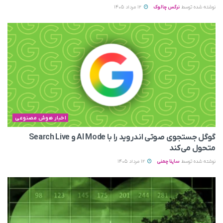
نوشته شده توسط
نرگس چالوک
12 مرداد 1405
اخبار هوش مصنوعی
گوگل جستجوی صوتی اندروید را با AI Mode و Search Live
متحول می‌کند
نوشته شده توسط
ساینا چمنی
12 مرداد 1405