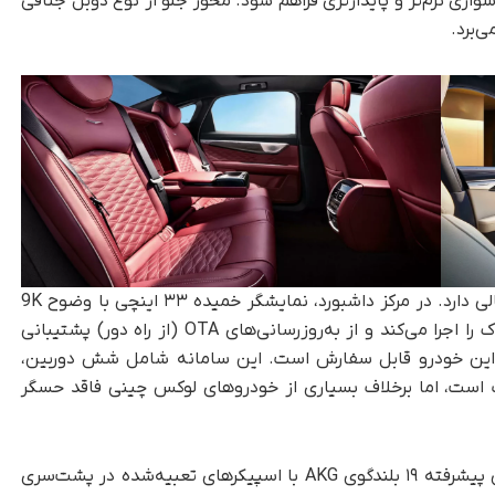
سواری نرم‌تر و پایدارتری فراهم شود. محور جلو از نوع دوبل جناقی
‌برد.
فضای کابین کادیلاک CT6، جلوه‌ای مدرن و دیجیتالی دارد. در مرکز داشبورد، نمایشگر خمیده ۳۳ اینچی با وضوح 9K
قرار گرفته است، که جدیدترین سیستم‌عامل کادیلاک را اجرا می‌کند و از به‌روزرسانی‌های OTA (از راه دور) پشتیبانی
یمه‌خودران Super Cruise نیز برای این خودرو قابل سفارش است. این سامانه شامل شش دوربین،
و ۱۲ حسگر اولتراسونیک است، اما برخلاف بسیاری از خودروهای لوکس چینی فاقد حسگر
در بخش امکانات رفاهی، کادیلاک از سیستم صوتی پیشرفته ۱۹ بلندگوی AKG با اسپیکرهای تعبیه‌شده در پشت‌سری