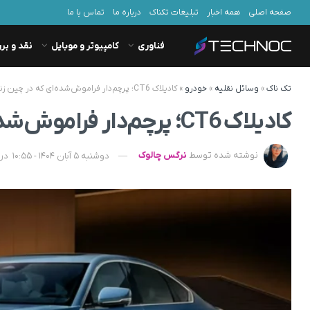
صفحه اصلی
همه اخبار
تبلیغات تکناک
درباره ما
تماس با ما
فناوری
کامپیوتر و موبایل
نقد و بر
تک ناک
»
وسائل نقلیه
»
خودرو
»
کادیلاک CT6؛ پرچم‌دار فراموش‌شده‌ای که در چین زنده مانده است + تصویر
کادیلاک CT6؛ پرچم‌دار فراموش‌شده‌ای که در چین زنده مانده است + تصویر
نوشته شده توسط
نرگس چالوک
دوشنبه 5 آبان 1404 - 10:55
در