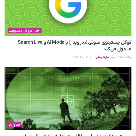
اخبار هوش مصنوعی
گوگل جستجوی صوتی اندروید را با AI Mode و Search Live
متحول می‌کند
نوشته شده توسط
ساینا چمنی
12 مرداد 1405
فناوری