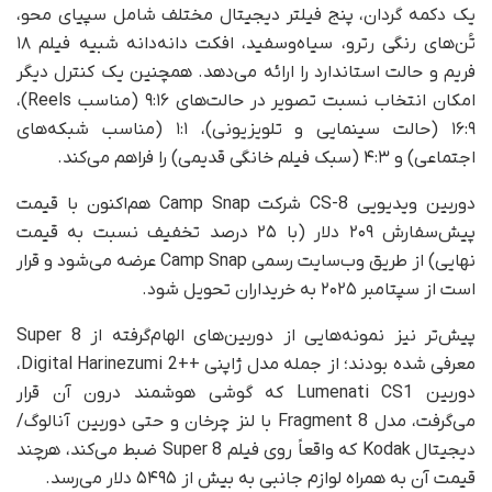
یک دکمه گردان، پنج فیلتر دیجیتال مختلف شامل سپیای محو،
تُن‌های رنگی رترو، سیاه‌وسفید، افکت دانه‌دانه شبیه فیلم ۱۸
فریم و حالت استاندارد را ارائه می‌دهد. همچنین یک کنترل دیگر
امکان انتخاب نسبت تصویر در حالت‌های ۹:۱۶ (مناسب Reels)،
۱۶:۹ (حالت سینمایی و تلویزیونی)، ۱:۱ (مناسب شبکه‌های
اجتماعی) و ۴:۳ (سبک فیلم خانگی قدیمی) را فراهم می‌کند.
دوربین ویدیویی CS-8 شرکت Camp Snap هم‌اکنون با قیمت
پیش‌سفارش ۲۰۹ دلار (با ۲۵ درصد تخفیف نسبت به قیمت
نهایی) از طریق وب‌سایت رسمی Camp Snap عرضه می‌شود و قرار
است از سپتامبر ۲۰۲۵ به خریداران تحویل شود.
پیش‌تر نیز نمونه‌هایی از دوربین‌های الهام‌گرفته از Super 8
معرفی شده بودند؛ از جمله مدل ژاپنی ++Digital Harinezumi 2،
دوربین Lumenati CS1 که گوشی هوشمند درون آن قرار
می‌گرفت، مدل Fragment 8 با لنز چرخان و حتی دوربین آنالوگ/
دیجیتال Kodak که واقعاً روی فیلم Super 8 ضبط می‌کند، هرچند
قیمت آن به همراه لوازم جانبی به بیش از ۵۴۹۵ دلار می‌رسد.