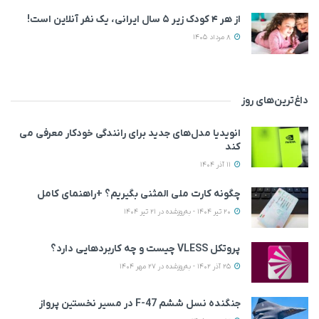
از هر ۴ کودک زیر ۵ سال ایرانی، یک نفر آنلاین است!
8 مرداد 1405
داغ‌ترین‌های روز
انویدیا مدل‌های جدید برای رانندگی خودکار معرفی می
کند
11 آذر 1404
چگونه کارت ملی المثنی بگیریم؟ +راهنمای کامل
20 تیر 1404 - به‌روزشده در 21 تیر 1404
پروتکل VLESS چیست و چه کاربردهایی دارد؟
25 آذر 1402 - به‌روزشده در 27 مهر 1404
جنگنده نسل ششم F-47 در مسیر نخستین پرواز