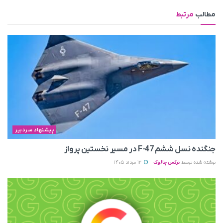
مطالب
مرتبط
پیشنهاد سردبیر
جنگنده نسل ششم F-47 در مسیر نخستین پرواز
نوشته شده توسط
نرگس چالوک
12 مرداد 1405