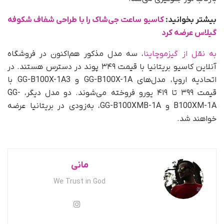
بیشتر بخوانید:
کاسیو ساعت جی‌شاک را با طراحی شفاف شکوفه
گیلاس عرضه کرد
به نقل از گیزموچاینا
، سه مدل مذکور هم‌اکنون در فروشگاه
آنلاین کاسیو بریتانیا با قیمت ۳۴۹ پوند در دسترس هستند. در
اتحادیه اروپا، مدل‌های GG-B100X-1A و GG-B100X-1A3 با
قیمت ۳۹۹ تا ۴۱۹ یورو فروخته می‌شوند. دو مدل دیگر، GG-
B100XM-1A و GG-B100XMB-1A، به‌زودی در بریتانیا عرضه
خواهند شد.
مانی
We Trust in God