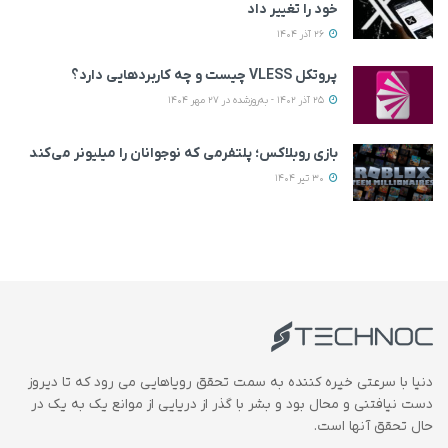
خود را تغییر داد
26 آذر 1404
پروتکل VLESS چیست و چه کاربردهایی دارد؟
25 آذر 1402 - به‌روزشده در 27 مهر 1404
بازی روبلاکس؛ پلتفرمی که نوجوانان را میلیونر می‌کند
30 تیر 1404
دنیا با سرعتی خیره کننده به سمت تحقق رویاهایی می رود که تا دیروز
دست نیافتنی و محال بود و بشر با گذر از دریایی از موانع یک به یک در
حال تحقق آنها است.