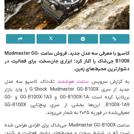
کاسیو با معرفی سه مدل جدید، فروش ساعت Mudmaster GG-
B100X جی‌شاک را آغاز کرد؛ ابزاری جان‌سخت برای فعالیت در
دشوارترین محیط‌های زمین.
به گزارش سرویس
ساعت هوشمند
تک‌ناک، کاسیو سه مدل
جدید از سری G-Shock Mudmaster GG-B100X را وارد بازار
بریتانیا کرده است: GG-B100X-1A و GG-B100X-1A3 و GG-
B100X-1A9. این‌ها بخشی از سری پنج‌تایی GG-B100X
معرفی‌شده در فوریه ۲۰۲۵ به شمار می‌روند.
ساعت Mudmaster GG-B100X جی‌شاک برای افرادی طراحی شده
است که در شرایط سخت و محیط‌های دشوار فعالیت می‌کنند؛