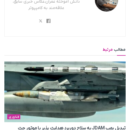
دانش آموخته عمران،عکاس خبری سابق،
علاقه‌مند به کامپیوتر
مطالب
مرتبط
فناوری
تبدیل بمب JDAM به سلاح دوربرد هدایت پذیر با موتور جت