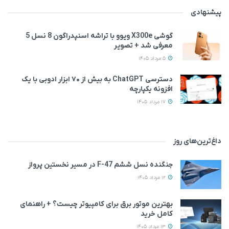
پیشنهادی
گوشی X300e ویوو با تراشه اسنپدراگون 8 نسل 5
معرفی شد + تصویر
5 مرداد 1405
دسترسی ChatGPT به بیش از ۷۰ ابزار ادوبی با یک
افزونه یکپارچه
17 مرداد 1405
داغ‌ترین‌های روز
جنگنده نسل ششم F-47 در مسیر نخستین پرواز
12 مرداد 1405
بهترین موتور برق برای کامپیوتر چیست؟ + راهنمای
کامل خرید
13 مرداد 1405