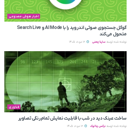
اخبار هوش مصنوعی
گوگل جستجوی صوتی اندروید را با AI Mode و Search Live
متحول می‌کند
نوشته شده توسط
ساینا چمنی
12 مرداد 1405
فناوری
ساخت عینک دید در شب با قابلیت نمایش تمام‌رنگی تصاویر
نوشته شده توسط
نرگس چالوک
12 مرداد 1405