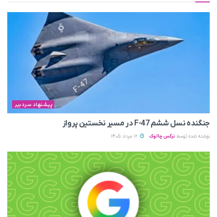
پیشنهاد سردبیر
جنگنده نسل ششم F-47 در مسیر نخستین پرواز
نوشته شده توسط
نرگس چالوک
12 مرداد 1405