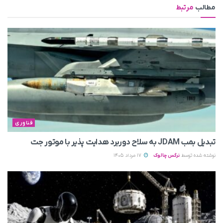
مطالب
مرتبط
فناوری
تبدیل بمب JDAM به سلاح دوربرد هدایت پذیر با موتور جت
نوشته شده توسط
نرگس چالوک
17 مرداد 1405