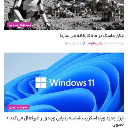
پیشنهاد سردبیر
ایلان ماسک در ماه کارخانه می سازد!
نوشته شده توسط
نرگس چالوک
17 مرداد 1405
امنیت سایبری
ابزار جدید وینداسکرایب شناسه ردیابی ویندوز را غیرفعال می‌ کند +
تصویر