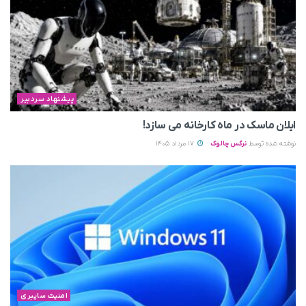
پیشنهاد سردبیر
ایلان ماسک در ماه کارخانه می سازد!
نوشته شده توسط
نرگس چالوک
17 مرداد 1405
امنیت سایبری