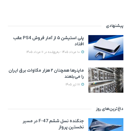
پیشنهادی
پلی استیشن ۵ از آمار فروش PS4 عقب
افتاد
10 مرداد 1405 - به‌روزشده در 11 مرداد 1405
ماینرها همچنان ۲ هزار مگاوات برق ایران
را می‌بلعند
18 تیر 1405
داغ‌ترین‌های روز
جنگنده نسل ششم F-47 در مسیر
نخستین پرواز