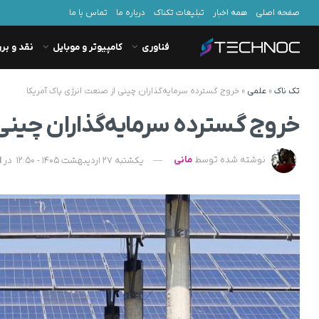
صفحه اصلی
همه اخبار
تبلیغات تکناک
درباره ما
تماس با ما
فناوری
کامپیوتر و موبایل
نقد و بر
تک ناک
»
علمی
»
خروج گسترده سرمایه‌گذاران چینی از صنعت انرژی پاک آمریکا
خروج گسترده سرمایه‌گذاران چینی 
نوشته شده توسط
مانی
یکشنبه 27 اردیبهشت 1405 - 12:50
در
ا