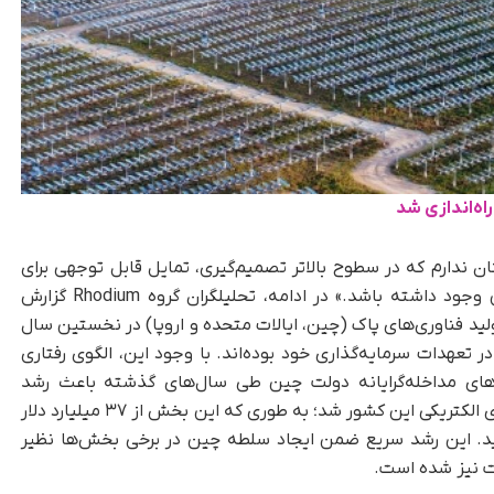
اه‌اندازی شد
ن ندارم که در سطوح بالاتر تصمیم‌گیری، تمایل قابل‌ توجهی برای
ایجاد فضای بیشتر جهت جذب سرمایه‌گذاری چین وجود داشته باشد.» در ادامه، تحلیلگران گروه Rhodium گزارش
ید فناوری‌های پاک (چین، ایالات متحده و اروپا) در نخستین سال
عهدات سرمایه‌گذاری خود بوده‌اند. با وجود این، الگوی رفتاری
ای مداخله‌گرایانه دولت چین طی سال‌های گذشته باعث رشد
پنج‌برابری صنایع داخلی انرژی پاک، باتری و خودروهای الکتریکی این کشور شد؛ به‌ طوری‌ که این بخش از ۳۷ میلیارد دلار
۲۰۱۸ به ۱۸۹ میلیارد دلار در سال ۲۰۲۳ رسید. این رشد سریع ضمن ایجاد سلطه چین در برخی بخش‌ها نظیر
ت نیز شده است.