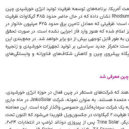
عت آمریکا، برنامه‌های توسعه ظرفیت تولید انرژی خورشیدی چین
همچنان در مقیاسی بسیار بزرگ ادامه دارد. برآورد Rhodium نشان داده که در حال حاضر حدود ۴۸۵ گیگاوات ظرفیت
تولید سلول خورشیدی در داخل چین در حال احداث است؛ ظرفیتی که معادل تامین برق حدود ۴۲۵ میلیون خانوار در
راوات ظرفیت جدید نیز اعلام شده که هنوز وارد فاز اجرایی نشده است. در صورت تحقق
 به‌ طور قابل توجهی بیش از دو برابر خواهد شد. در جمع‌بندی این
ست: «تمرکز جدید سیاستی بر تولید تجهیزات خورشیدی و زنجیره
یگاه پیشروی چین و کاهش شکاف‌های فناورانه و وابستگی‌های
دهند که شرکت‌های مستقر در چین فعال در حوزه انرژی خورشیدی،
در حال واگذاری یا کاهش حضور خود در بازار ایالات متحده هستند. به‌ عنوان نمونه، شرکت JinkoSolar در ماه جاری
خود به یک شرکت سرمایه‌گذاری خصوصی واگذار کرده است. این معامله
شامل انتقال کنترل یک واحد تولید پنل خورشیدی با ظرفیت ۲ گیگاوات در جکسون‌ویل فلوریدا می‌شود که اکنون تحت
مدیریت مالک جدید قرار گرفته است. در نمونه‌ای دیگر، Trina Solar پس از پیروزی دونالد ترامپ در انتخابات ۲۰۲۴،