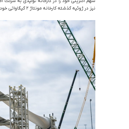
نیز در ژوئیه گذشته کارخانه مونتاژ ۲ گیگاواتی خود را در آریزونا به شرکت Corning فروخت.