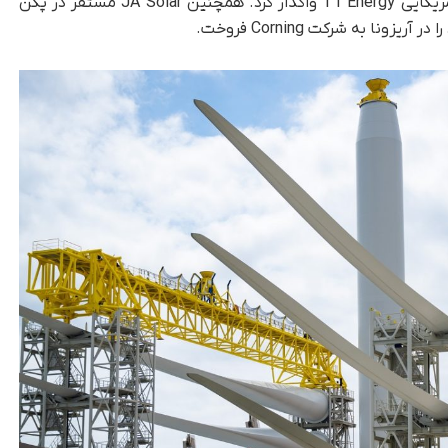
سهم اکثریتی خود را در کارخانه تولیدی‌ به شرکت آمریکایی T1 Energy واگذار کرد. همچنین JA Solar مستقر در پکن