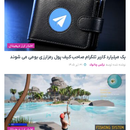
اخبار ارز دیجیتال
یک میلیارد کاربر تلگرام صاحب کیف پول رمزارزی بومی می‌ شوند
نوشته شده توسط
نرگس چالوک
31 تیر 1405
اخبار ارز دیجیتال