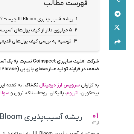
فهرست مطالب
1.
ریشه آسیب‌پذیری Ill Bloom چیست؟
2.
۵ میلیون دلار از کیف پول‌های آسیب‌پذیر خارج شده است
3.
توصیه به بررسی کیف پول‌های قدیمی
ضعف در فرایند تولید عبارت‌های بازیابی (Seed Phrase) می‌تواند امنیت هزاران کیف پول رمزارزی را به خطر بیندازد.
به‌ گزارش
سرویس ارز دیجیتال
تک‌ناک
، به گفته ا
بیت‌کوین،
اتریوم
، پالیگان، روت‌استاک، ترون و
سولان
01
ریشه آسیب‌پذیری Ill Bloom چیست؟
از
03
سرچشمه آسیب‌پذیری om