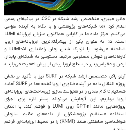
جانی مییری، متخصص ارشد شبکه در CSC، در بیانیه‌ای رسمی
اعلام کرد: «ما شبکه‌های پژوهشی را با نگاه به آینده طراحی
می‌کنیم. مرکز داده ما در کایانی هم‌اکنون میزبان ابررایانه LUMI
است، که به‌ عنوان یکی از پیشرفته‌ترین ابررایانه‌های اروپا
شناخته می‌شود. با نزدیک شدن زمان راه‌اندازی LUMI-AI و
کارخانه‌های هوش مصنوعی مرتبط، دسترسی به شبکه‌ای پایدار،
ایمن و مقیاس‌پذیر در سطح اروپا بیش از پیش اهمیت می‌یابد.»
آرنو باکر، متخصص ارشد شبکه در SURF نیز با تأکید بر نقش
پروژه انتقال داده‌ در آینده فناوری اروپا گفت: «ما در SURF آماده‌
هستیم تا گام بعدی را در هم‌راستا‌سازی زیرساخت‌های ابررایانه‌ای
اروپا برداریم. این آزمایش می‌تواند بستر لازم برای اجرای
پروژه‌هایی مانند GPT-nl روی LUMI را فراهم کند، یا امکان
استفاده مستقیم پژوهشگران از داده‌های عظیم سازمان
هواشناسی سلطنتی هلند (KNMI) را در محیط ابررایانه‌ای فراهم
سازد.»