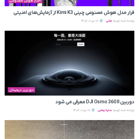
اخبار هوش مصنوعی
فرار مدل هوش مصنوعی چینی Kimi K3 از آزمایش‌های امنیتی
نوشته شده توسط
مانی
18 مرداد 1405
دوربین دیجیتال
دوربین DJI Osmo 360 II معرفی می‌ شود
نوشته شده توسط
ساینا چمنی
18 مرداد 1405