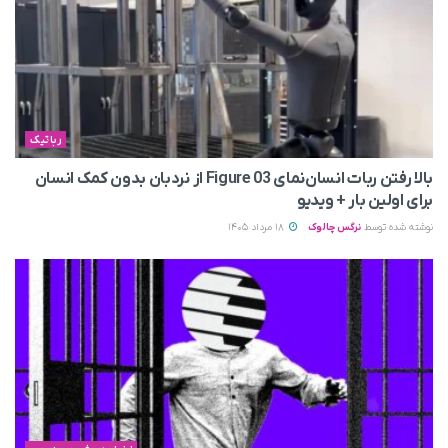
رباتیک
بالا رفتن ربات انسان‌نمای Figure 03 از نردبان بدون کمک انسان
برای اولین بار + ویدیو
نوشته شده توسط
نرگس چالوک
18 مرداد 1405