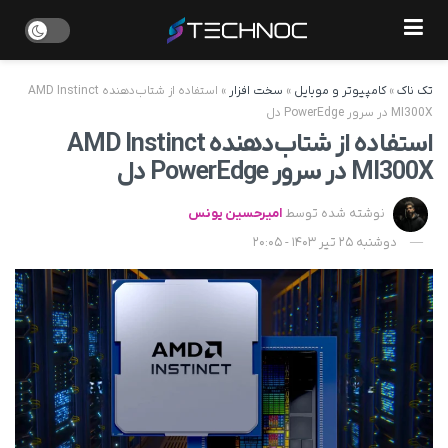
تک ناک
»
کامپیوتر و موبایل
»
سخت افزار
»
استفاده از شتاب‌دهنده AMD Instinct
MI300X در سرور PowerEdge دل
استفاده از شتاب‌دهنده AMD Instinct
MI300X در سرور PowerEdge دل
نوشته شده توسط
امیرحسین یونس
دوشنبه 25 تیر 1403 - 20:05