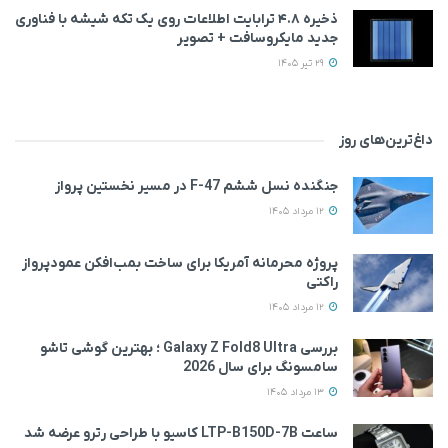
ذخیره ۴.۸ ترابایت اطلاعات روی یک تکه شیشه با فناوری
جدید مایکروسافت + تصویر
29 تیر 1405
داغ‌ترین‌های روز
جنگنده نسل ششم F-47 در مسیر نخستین پرواز
12 مرداد 1405
پروژه محرمانه آمریکا برای ساخت بمب‌افکن عمودپرواز
راکتی
12 مرداد 1405
بررسی Galaxy Z Fold8 Ultra ؛ بهترین گوشی تاشو
سامسونگ برای سال 2026
13 مرداد 1405
ساعت LTP-B150D-7B کاسیو با طراحی رترو عرضه شد