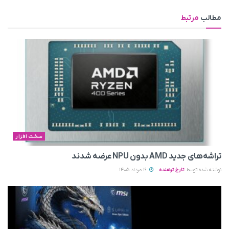
مطالب
مرتبط
سخت افزار
تراشه‌های جدید AMD بدون NPU عرضه شدند
نوشته شده توسط
تارخ ترهنده
19 مرداد 1405