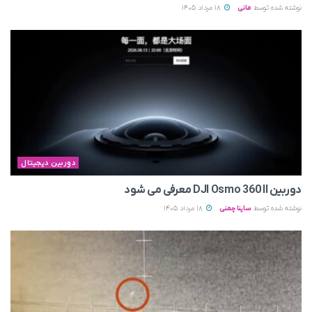
نوشته شده توسط
مانی
18 مرداد 1405
دوربین دیجیتال
دوربین DJI Osmo 360 II معرفی می‌ شود
نوشته شده توسط
ساینا چمنی
18 مرداد 1405