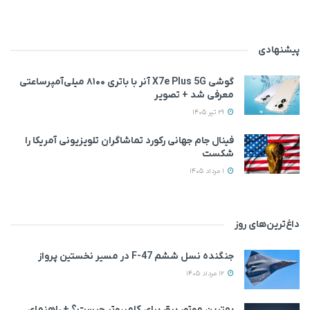
پیشنهادی
گوشی X7e Plus 5G آنر با باتری ۸۱۰۰ میلی‌آمپرساعتی
معرفی شد + تصویر
29 تیر 1405
فینال جام جهانی رکورد تماشاگران تلویزیونی آمریکا را
شکست
1 مرداد 1405
داغ‌ترین‌های روز
جنگنده نسل ششم F-47 در مسیر نخستین پرواز
12 مرداد 1405
بهترین موتور برق برای کامپیوتر چیست؟ + راهنمای