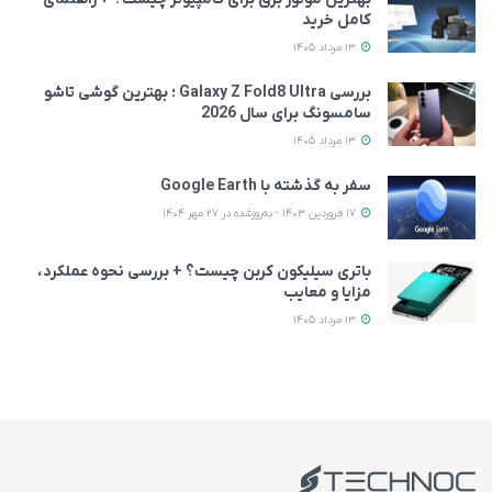
کامل خرید
13 مرداد 1405
بررسی Galaxy Z Fold8 Ultra ؛ بهترین گوشی تاشو
سامسونگ برای سال 2026
13 مرداد 1405
سفر به گذشته با Google Earth
17 فروردین 1403 - به‌روزشده در 27 مهر 1404
باتری سیلیکون کربن چیست؟ + بررسی نحوه عملکرد،
مزایا و معایب
13 مرداد 1405