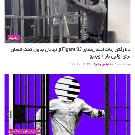
رباتیک
بالا رفتن ربات انسان‌نمای Figure 03 از نردبان بدون کمک انسان
برای اولین بار + ویدیو
نوشته شده توسط
نرگس چالوک
18 مرداد 1405
اخبار هوش مصنوعی