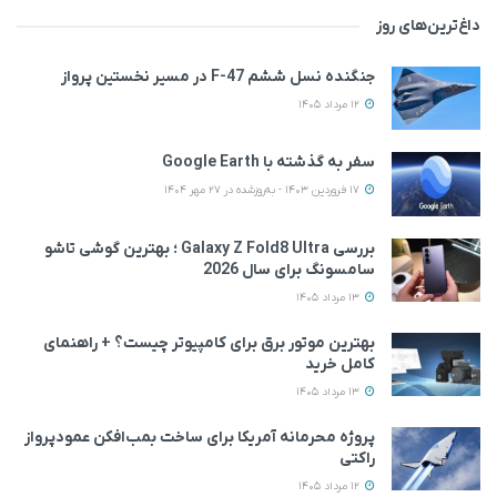
داغ‌ترین‌های روز
جنگنده نسل ششم F-47 در مسیر نخستین پرواز
12 مرداد 1405
سفر به گذشته با Google Earth
17 فروردین 1403 - به‌روزشده در 27 مهر 1404
بررسی Galaxy Z Fold8 Ultra ؛ بهترین گوشی تاشو
سامسونگ برای سال 2026
13 مرداد 1405
بهترین موتور برق برای کامپیوتر چیست؟ + راهنمای
کامل خرید
13 مرداد 1405
پروژه محرمانه آمریکا برای ساخت بمب‌افکن عمودپرواز
راکتی
12 مرداد 1405