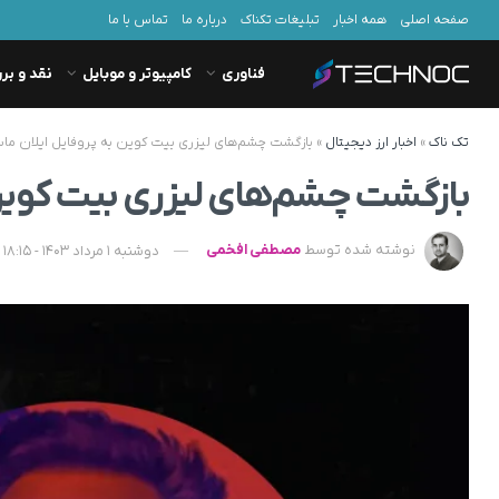
صفحه اصلی
همه اخبار
تبلیغات تکناک
درباره ما
تماس با ما
فناوری
کامپیوتر و موبایل
نقد و بر
تک ناک
»
اخبار ارز دیجیتال
»
بازگشت چشم‌های لیزری بیت کوین به پروفایل ایلان م
بازگشت چشم‌های لیزری بیت کوین 
نوشته شده توسط
مصطفی افخمی
دوشنبه 1 مرداد 1403 - 18:15