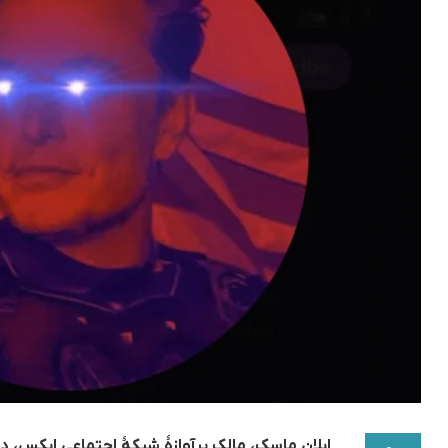
ایلان ماسک، مالک پرآوازۀ شبکۀ اجتماعی ایکس، در