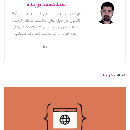
سید محمد برازنده
کارشناسی مترجمی زبان فرانسه. از سال 87
تاکنون در حوزه های مختلف سابقه ترجمه
دارم. بیش از یک سال هست که مترجم
حوزه فناوری تو سایت تک ناک هستم.
مطالب
مرتبط