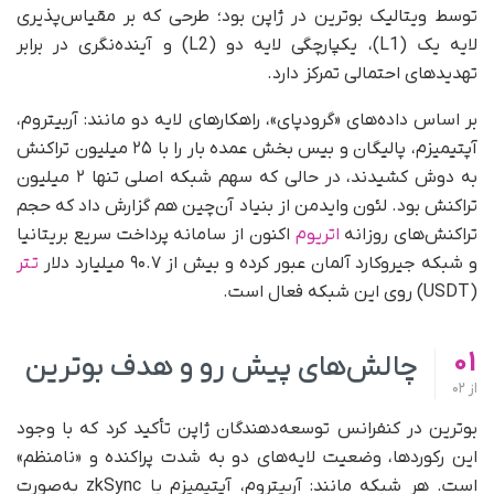
توسط ویتالیک بوترین در ژاپن بود؛ طرحی که بر مقیاس‌پذیری
لایه یک (L1)، یکپارچگی لایه دو (L2) و آینده‌نگری در برابر
تهدیدهای احتمالی تمرکز دارد.
بر اساس داده‌های «گرودپای»، راهکارهای لایه دو مانند: آربیتروم،
آپتیمیزم، پالیگان و بیس بخش عمده بار را با ‌۲۵ میلیون تراکنش
به دوش کشیدند، در حالی‌ که سهم شبکه اصلی تنها ‌۲ میلیون
تراکنش بود. لئون وایدمن از بنیاد آن‌چین هم گزارش داد که حجم
تراکنش‌های روزانه
اتریوم
اکنون از سامانه پرداخت سریع بریتانیا
و شبکه جیروکارد آلمان عبور کرده و بیش از ‌۹۰.۷ میلیارد دلار
تتر
(USDT) روی این شبکه فعال است.
01
چالش‌های پیش رو و هدف بوترین
از
02
بوترین در کنفرانس توسعه‌دهندگان ژاپن تأکید کرد که با وجود
این رکوردها، وضعیت لایه‌های دو به شدت پراکنده و «نامنظم»
است. هر شبکه مانند: آربیتروم، آپتیمیزم یا zkSync به‌صورت