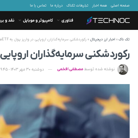
صفحه اصلی
همه اخبار
تبلیغات تکناک
درباره ما
تماس با ما
فناوری
کامپیوتر و موبایل
نقد و بر
تک ناک
»
اخبار ارز دیجیتال
»
رکوردشکنی سرمایه‌گذاران اروپایی در واریز پول به ETFهای بیت کوین
رکوردشکنی سرمایه‌گذاران اروپایی در واریز پول
نوشته شده توسط
مصطفی افخمی
دوشنبه 30 مهر 1403 - 19:45 - به‌روزشده در یکشنبه 14 بهمن 1403 - 13:10