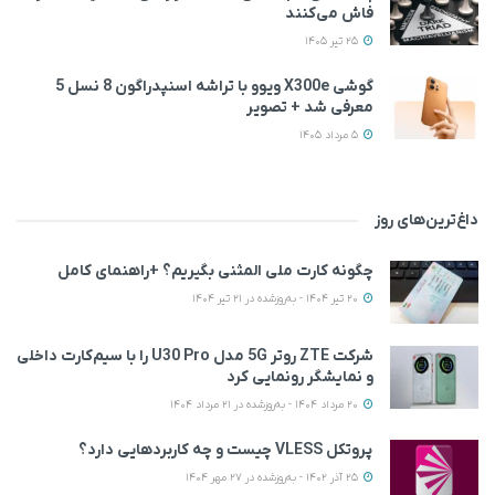
فاش می‌کنند
25 تیر 1405
گوشی X300e ویوو با تراشه اسنپدراگون 8 نسل 5
معرفی شد + تصویر
5 مرداد 1405
داغ‌ترین‌های روز
چگونه کارت ملی المثنی بگیریم؟ +راهنمای کامل
20 تیر 1404 - به‌روزشده در 21 تیر 1404
شرکت ZTE روتر 5G مدل U30 Pro را با سیم‌کارت داخلی
و نمایشگر رونمایی کرد
20 مرداد 1404 - به‌روزشده در 21 مرداد 1404
پروتکل VLESS چیست و چه کاربردهایی دارد؟
25 آذر 1402 - به‌روزشده در 27 مهر 1404