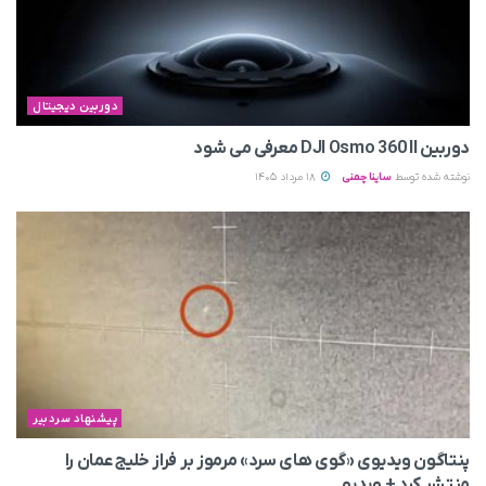
دوربین دیجیتال
دوربین DJI Osmo 360 II معرفی می‌ شود
نوشته شده توسط
ساینا چمنی
18 مرداد 1405
پیشنهاد سردبیر
پنتاگون ویدیوی «گوی های سرد» مرموز بر فراز خلیج عمان را
منتشر کرد + ویدیو