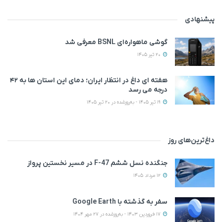
پیشنهادی
گوشی ماهواره‌ای BSNL معرفی شد
20 تیر 1405
هفته ای داغ در انتظار ایران؛ دمای این استان ها به ۴۲
درجه می رسد
19 تیر 1405 - به‌روزشده در 20 تیر 1405
داغ‌ترین‌های روز
جنگنده نسل ششم F-47 در مسیر نخستین پرواز
12 مرداد 1405
سفر به گذشته با Google Earth
17 فروردین 1403 - به‌روزشده در 27 مهر 1404