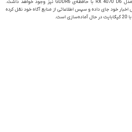
علاوه‌بر‌این، MEGAsizeGPU پیش‌بینی می‌کند که مدل RX 4070 D6 با حافظه‌ی GDDR6 نیز وجود خواهد داشت.
 توییت را در بخش اخبار خود جای داده و سپس اطلاعاتی از منابع آگاه خود نقل کرده