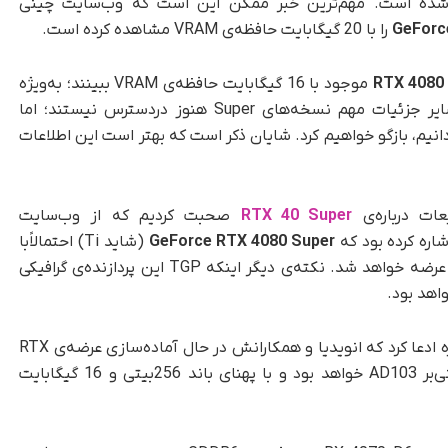
Ada Love انویدیا منتشر شده است. مهم‌ترین خبر ممکن این است که وب‌سایت چینی
GeForc
را با 20 گیگابایت حافظه‌ی VRAM مشاهده کرده است.
RTX 4080
موجود با 16 گیگابایت حافظه‌ی VRAM ببینند؛ به‌ویژه
اگر هسته‌های CUDA بیشتری نیز فعال شوند. سایر جزئیات مهم نسخه‌های Super هنوز در‌دسترس نیستند؛ اما
انیم، بازگو خواهیم کرد. شایان ذکر است که بهتر است این اطلاعات
عات درباره‌ی
RTX 40 Super
صحبت کردیم که از وب‌سایت
GeForce RTX 4080 Super
(شاید Ti) احتمالاًبا
تکنولوژی AD102 GPU ساخته و اوایل سال 2024 عرضه خواهد شد. نکته‌ی دیگر اینکه TGP این پردازنده‌ی گرافیکی
هد بود.
در هفته‌ی گذشته، وب‌سایت MEGAsizeGPU دوباره ادعا کرد که انویدیا و همکارانش در حال آماده‌سازی عرضه‌ی RTX
4070 Super هستند. این پردازنده‌ی گرافیکی مبتنی‌بر AD103 خواهد بود و با پهنای باند 256‌بیتی و 16 گیگابایت