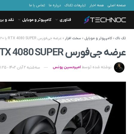
صفحه اصلی
همه اخبار
تبلیغات تکناک
درباره ما
تماس با ما
فناوری
کامپیوتر و موبایل
نقد و بر
تک ناک
»
کامپیوتر و موبایل
»
سخت افزار
»
عرضه جی‌فورس RTX 4080 SUPER با ۲۰ گیگابایت رم
عرضه جی‌فورس RTX 4080 SUPER با 20 گیگابایت رم
نوشته شده توسط
امیرحسین یونس
سه‌شنبه 2 آبان 1402 - 11:25 - به‌روزشده در چهارشنبه 3 آبان 1402 - 07:18