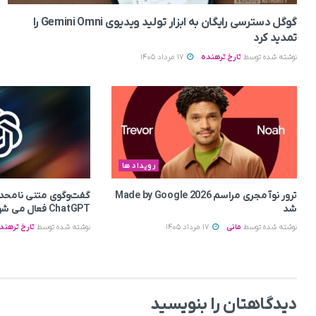
گوگل دسترسی رایگان به ابزار تولید ویدیوی Gemini Omni را
تمدید کرد
نوشته شده توسط
تارخ ترهنده
17 مرداد 1405
رویداد ها
ترور نوآ مجری مراسم Made by Google 2026
گفت‌وگوی متنی نامحدود 
شد
ChatGPT فعال می شود
نوشته شده توسط
مانی
17 مرداد 1405
نوشته شده توسط
تارخ ترهند
دیدگاهتان را بنویسید