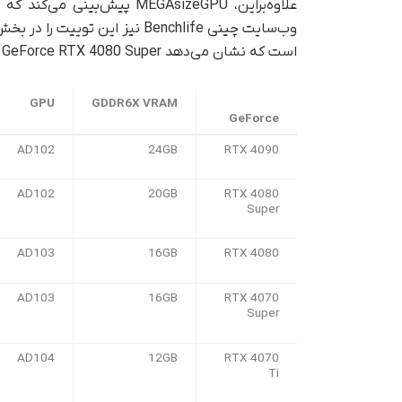
وب‌سایت چینی Benchlife نیز این
است که نشان می‌دهد GeForce RTX 4080 Super با 20 گیگابایت در حال آماده‌سازی است.
GPU
GDDR6X VRAM
GeForce
AD102
24GB
RTX 4090
AD102
20GB
RTX 4080
Super
AD103
16GB
RTX 4080
AD103
16GB
RTX 4070
Super
AD104
12GB
RTX 4070
Ti