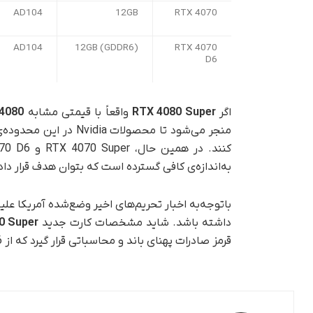
AD104
12GB
RTX 4070
AD104
12GB (GDDR6)
RTX 4070
D6
اگر
RTX 4080 Super
واقعاً با قیمتی مشابه
4080
منجر می‌شود تا محصولات Nvidia در این محدوده‌ی بازار که پرچم‌دار
به‌اندازه‌ی کافی گسترده است که بتوان هدف قرار داد
با‌توجه‌به اخبار تحریم‌های اخیر وضع‌شده آمریکا 
داشته باشد. شاید مشخصات کارت جدید
0 Super
قرمز صادرات پهنای باند و محاسباتی قرار گیرد که از 16‌نوامبر۲۰۲۳ به‌اجرا در می‌آید.