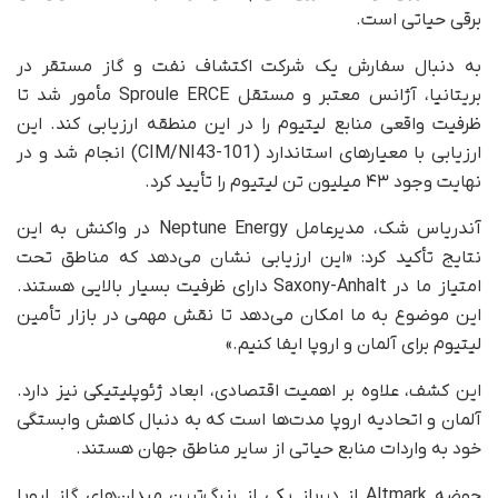
برقی حیاتی است.
به دنبال سفارش یک شرکت اکتشاف نفت و گاز مستقر در
بریتانیا، آژانس معتبر و مستقل Sproule ERCE مأمور شد تا
ظرفیت واقعی منابع لیتیوم را در این منطقه ارزیابی کند. این
ارزیابی با معیارهای استاندارد (CIM/NI43-101) انجام شد و در
نهایت وجود ۴۳ میلیون تن لیتیوم را تأیید کرد.
آندریاس شک، مدیرعامل Neptune Energy در واکنش به این
نتایج تأکید کرد: «این ارزیابی نشان می‌دهد که مناطق تحت
امتیاز ما در Saxony-Anhalt دارای ظرفیت بسیار بالایی هستند.
این موضوع به ما امکان می‌دهد تا نقش مهمی در بازار تأمین
لیتیوم برای آلمان و اروپا ایفا کنیم.»
این کشف، علاوه بر اهمیت اقتصادی، ابعاد ژئوپلیتیکی نیز دارد.
آلمان و اتحادیه اروپا مدت‌ها است که به دنبال کاهش وابستگی
خود به واردات منابع حیاتی از سایر مناطق جهان هستند.
حوضه Altmark از دیرباز یکی از بزرگ‌ترین میدان‌های گاز اروپا