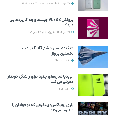
20 مرداد 1404 - به‌روزشده در 21 مرداد 1404
پروتکل VLESS چیست و چه کاربردهایی
دارد؟
25 آذر 1402 - به‌روزشده در 27 مهر 1404
جنگنده نسل ششم F-47 در مسیر
نخستین پرواز
12 مرداد 1405
انویدیا مدل‌های جدید برای رانندگی خودکار
معرفی می کند
11 آذر 1404
بازی روبلاکس؛ پلتفرمی که نوجوانان را
میلیونر می‌کند