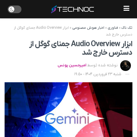
تک ناک
»
فناوری
»
اخبار هوش مصنوعی
»
ابزار Audio Overview جمنای گوگل از
دسترس خارج شد
ابزار Audio Overview جمنای گوگل از
دسترس خارج شد
نوشته شده توسط
امیرحسین یونس
شنبه 23 فروردین 1404 - 19:50