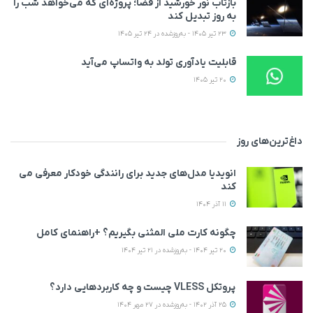
بازتاب نور خورشید از فضا؛ پروژه‌ای که می‌خواهد شب را
به روز تبدیل کند
23 تیر 1405 - به‌روزشده در 24 تیر 1405
قابلیت یادآوری تولد به واتساپ می‌آید
20 تیر 1405
داغ‌ترین‌های روز
انویدیا مدل‌های جدید برای رانندگی خودکار معرفی می
کند
11 آذر 1404
چگونه کارت ملی المثنی بگیریم؟ +راهنمای کامل
20 تیر 1404 - به‌روزشده در 21 تیر 1404
پروتکل VLESS چیست و چه کاربردهایی دارد؟
25 آذر 1402 - به‌روزشده در 27 مهر 1404