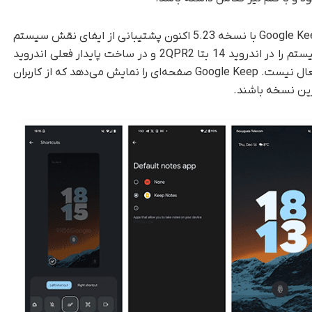
می‌نویسد در به‌روزرسانی‌های اخیر، Google Keep با نسخه 5.23 اکنون پشتیبانی از ایفای نقش سیستم
در اندروید 14 را اضافه کرده است. این امر نقش سیستم را در اندروید 14 بتا 2QPR2 و در ساخت پایدار فعلی اندروید
14 QPR1 نشان می‌دهد. در‌حال‌حاضر، این عملکرد فعال نیست. Google Keep صفحه‌ای را نمایش می‌دهد که از کاربران
خرین نسخه باشند.