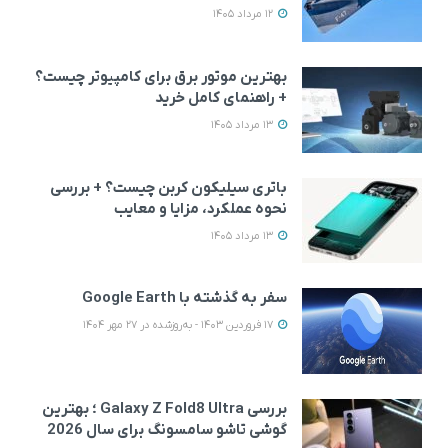
12 مرداد 1405
بهترین موتور برق برای کامپیوتر چیست؟
+ راهنمای کامل خرید
13 مرداد 1405
باتری سیلیکون کربن چیست؟ + بررسی
نحوه عملکرد، مزایا و معایب
13 مرداد 1405
سفر به گذشته با Google Earth
17 فروردین 1403 - به‌روزشده در 27 مهر 1404
بررسی Galaxy Z Fold8 Ultra ؛ بهترین
گوشی تاشو سامسونگ برای سال 2026