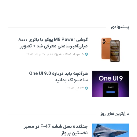
پیشنهادی
گوشی M8 Power پوکو با باتری ۸۰۰۰
میلی‌آمپرساعتی معرفی شد + تصویر
15 مرداد 1405 - به‌روزشده در 17 مرداد 1405
هرآنچه باید درباره One UI 9.0
سامسونگ بدانید
23 تیر 1405
داغ‌ترین‌های روز
جنگنده نسل ششم F-47 در مسیر
نخستین پرواز