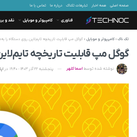
صفحه اصلی
همه اخبار
تبلیغات تکناک
درباره ما
تماس با ما
فناوری
کامپیوتر و موبایل
نقد و بر
تک ناک
»
کامپیوتر و موبایل
»
گوگل مپ قابلیت تاریخچه تایم‌لاین روی دستگاه را به‌
گوگل مپ قابلیت تاریخچه تایم‌لاین
نوشته شده توسط
اسما کلهر
پنجشنبه 22 آذر 1403 - 19:40
در
اپ