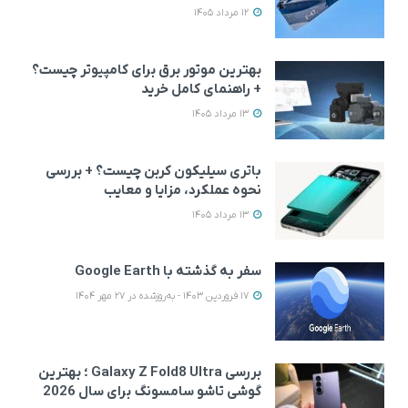
12 مرداد 1405
بهترین موتور برق برای کامپیوتر چیست؟
+ راهنمای کامل خرید
13 مرداد 1405
باتری سیلیکون کربن چیست؟ + بررسی
نحوه عملکرد، مزایا و معایب
13 مرداد 1405
سفر به گذشته با Google Earth
17 فروردین 1403 - به‌روزشده در 27 مهر 1404
بررسی Galaxy Z Fold8 Ultra ؛ بهترین
گوشی تاشو سامسونگ برای سال 2026