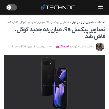
تک ناک
»
کامپیوتر و موبایل
»
تصاویر پیکسل 9a، میان‌رده جدید گوگل، فاش شد
تصاویر پیکسل 9a، میان‌رده جدید گوگل،
فاش شد
نوشته شده توسط
اسما کلهر
دوشنبه 9 مهر 1403 - 22:00