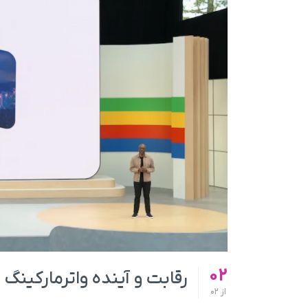
02
رقابت و آینده واترمارکینگ
از
02