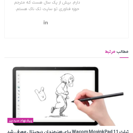
دارم. بیش از یک سال هست که مترجم
حوزه فناوری تو سایت تک ناک هستم.
مطالب
مرتبط
پیشنهاد سردبیر
تبلت Wacom MovinkPad 11 برای هنرمندان دیجیتال معرفی شد