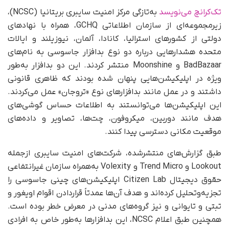
تک‌کرانچ می‌نویسد
به‌تازگی مرکز امنیت سایبری بریتانیا (NCSC)،
زیرمجموعه‌ای از سازمان اطلاعاتی GCHQ، همراه با نهادهای
دولتی از کشورهای استرالیا، کانادا، آلمان، نیوزیلند و ایالات
متحده هشدارهایی درباره دو نوع بدافزار جاسوسی به نام‌های
BadBazaar و Moonshine منتشر کردند. این دو بدافزار به‌طور
ویژه در اپلیکیشن‌هایی پنهان شده بودند که ظاهری قانونی
داشتند و در عمل مانند بدافزارهای نوع «تروجان» عمل می‌کردند.
این اپلیکیشن‌ها می‌توانستند به اطلاعات حساس گوشی‌های
هدف مانند دوربین، میکروفون، چت‌ها، تصاویر و داده‌های
موقعیت مکانی دسترسی پیدا کنند.
طبق گزارش‌های منتشرشده، شرکت‌های امنیت سایبری ازجمله
Lookout و Trend Micro و Volexity به‌همراه سازمان غیرانتفاعی
حقوق دیجیتال Citizen Lab اپلیکیشن‌های چینی جاسوسی را
تجزیه‌و‌تحلیل کرده‌اند و هدف آن‌ها عمدتاً قراردادن اقوام اویغور و
تبتی و تایوانی و نیز گروه‌های مدنی در معرض خطر بوده است.
همچنین طبق اعلام NCSC، این بدافزارها به‌طور خاص به افرادی