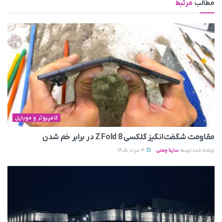
مطالب
مرتبط
کامپیوتر و موبایل
مقاومت شگفت‌انگیز گلکسی Z Fold 8 در برابر خم شدن
نوشته شده توسط
ساینا چمنی
19 مرداد 1405