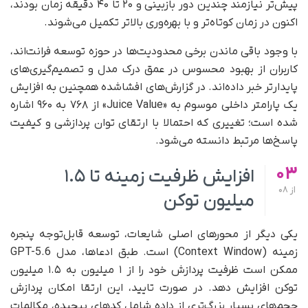
پیش‌تر نیازمند چندین دور بازبینی و ۲۰ تا ۴۰ دقیقه زمان بودند،
اکنون در زمان کوتاه‌تر و با بهره‌وری بالاتر تکمیل می‌شوند.
با وجود باقی ماندن برخی محدودیت‌ها در حوزه توسعه فرانت‌اند،
کاربران از بهبود محسوس در عمق درک مدل و تصمیم‌گیری‌های
پایدارتر خبر داده‌اند. در گزارش‌های افشاشده همچنین به افزایش
یک پارامتر داخلی موسوم به «Juice Value» از ۷۶۸ به ۹۶۰ اشاره
شده است؛ تغییری که احتمالا با ارتقای توان پردازشی و کیفیت
پاسخ‌ها مرتبط دانسته می‌شود.
03
افزایش ظرفیت زمینه تا ۱.۵
از
08
میلیون توکن
یکی دیگر از محورهای اصلی شایعات، توسعه قابل‌توجه پنجره
زمینه (Context Window) است. طبق ادعاها، مدل GPT-5.6
ممکن است ظرفیت پردازش خود را از ۱ میلیون به ۱.۵ میلیون
توکن افزایش دهد. در صورت تایید، این ارتقا امکان پردازش
حجم‌های بسیار بزرگ‌تری از داده شامل کدهای پیچیده، مکالمات