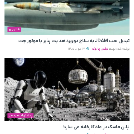
فناوری
تبدیل بمب JDAM به سلاح دوربرد هدایت پذیر با موتور جت
نوشته شده توسط
نرگس چالوک
17 مرداد 1405
پیشنهاد سردبیر
ایلان ماسک در ماه کارخانه می سازد!