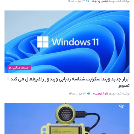
نوشته شده توسط
نرگس چالوک
17 مرداد 1405
امنیت سایبری
ابزار جدید وینداسکرایب شناسه ردیابی ویندوز را غیرفعال می‌ کند +
تصویر
نوشته شده توسط
تارخ ترهنده
17 مرداد 1405