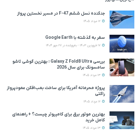
جنگنده نسل ششم F-47 در مسیر نخستین پرواز
12 مرداد 1405
سفر به گذشته با Google Earth
17 فروردین 1403 - به‌روزشده در 27 مهر 1404
بررسی Galaxy Z Fold8 Ultra ؛ بهترین گوشی تاشو
سامسونگ برای سال 2026
13 مرداد 1405
پروژه محرمانه آمریکا برای ساخت بمب‌افکن عمودپرواز
راکتی
12 مرداد 1405
بهترین موتور برق برای کامپیوتر چیست؟ + راهنمای
کامل خرید
13 مرداد 1405