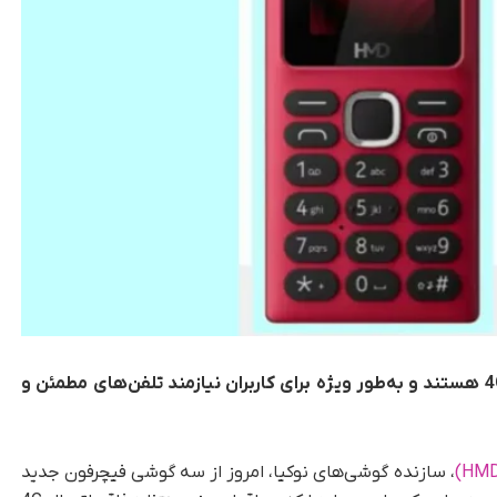
گوشی HMD 100 و HMD 101 و HMD 102 فاقد 4G هستند و به‌طور ویژه برای کاربران نیازمند تلفن‌های مطمئن و
، سازنده گوشی‌های نوکیا، امروز از سه گوشی فیچرفون جدید