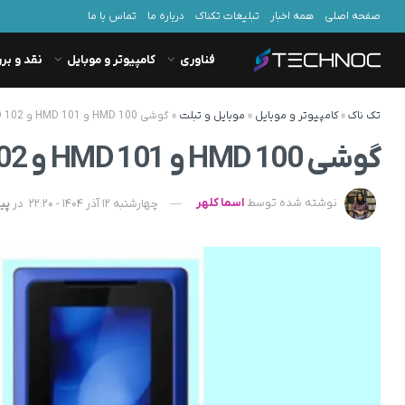
صفحه اصلی
همه اخبار
تبلیغات تکناک
درباره ما
تماس با ما
فناوری
کامپیوتر و موبایل
نقد و بر
تک ناک
»
کامپیوتر و موبایل
»
موبایل و تبلت
»
گوشی HMD 100 و HMD 101 و HMD 102 بدون پشتیبانی از 4G معرفی شدند
گوشی HMD 100 و HMD 101 و HMD 102 بدون پشتیبانی از 4G معرفی شدند
نوشته شده توسط
اسما کلهر
چهارشنبه 12 آذر 1404 - 22:20
در
پی