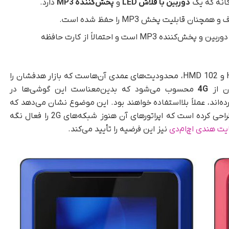
گانه که یک
دوربین با فلاش LED
و
پخش‌کننده MP3
دارد.
ن قابلیت پخش MP3 را حفظ شده است.
ساده‌ترین مدل که فاقد دوربین و پخش‌کننده MP3 است و احتمالاً از کارت حافظه
مهم‌ترین نکته درباره گوشی HMD 100 و HMD 101 و HMD 102، محدودیت‌های عمدی آن‌هاست که بازار هدفشان را
ن از
4G
محسوب می‌شود که بدین‌معناست این گوشی‌ها در
2 و 3G خود را خاموش کرده‌اند، عملاً بلااستفاده خواهند بود. این موضوع نشان می‌دهد که
اچ‌ام‌دی این گوشی‌ها را برای بازارهایی مانند هند طراحی کرده است که اپراتورهای آن هنوز شبکه‌های 2G را فعال نگه
ت هندی اچ‌ام‌دی
نیز این فرضیه را تأیید می‌کند.