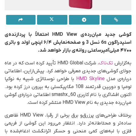
گوشی جدید میان‌رده‌ی HMD View احتمالاً با پردازنده‌ی
اسنپدراگون 6s نسل 3 و صفحه‌نمایش ۶/۴ اینچی اولد و باتری
۴۷۰۰ میلی‌آمپرساعتی روانه‌ی بازار خواهد شد.
به‌گزارش
تک‌ناک
، شرکت HMD Global تأیید کرده است که در ماه
جولای گوشی‌های جدیدی معرفی خواهد کرد. پیش‌از‌این، اطلاعاتی
درباره‌ی مدل
HMD Skyline
با طراحی نوستالژی شبیه به نوکیا
لومیا و دوربین قدرتمند 108 مگاپیکسلی به بیرون درز کرده بود.
اکنون افشاگری با نام کاربری smashx_60 اطلاعاتی درباره‌ی گوشی
میان‌رده جدیدی به نام HMD View منتشر کرده است.
برخلاف طراحی‌های پر‌زرق‌و برق برخی از رقبا، HMD View ظاهری
ساده‌تر و محتاطانه‌تر دارد. انتظار می‌رود این گوشی از فریمی
فلزی با لبه‌های کمی منحنی و حسگر اثر‌انگشت ادغام‌شده با