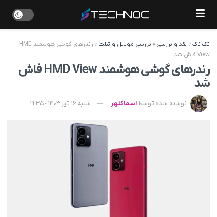
تک ناک
»
نقد و بررسی
»
بررسی موبایل و تبلت
»
رندرهای گوشی هوشمند HMD
View فاش شد
رندرهای گوشی هوشمند HMD View فاش
شد
نوشته شده توسط
اسما کلهر
شنبه 16 تیر 1403 - 19:35