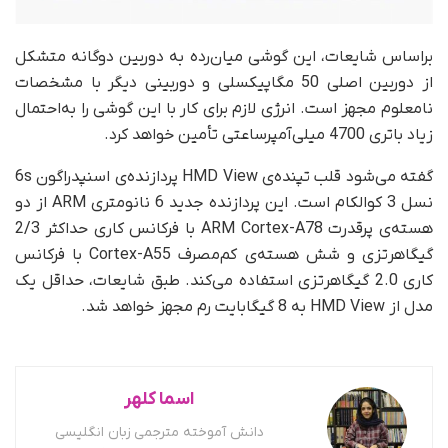
براساس شایعات، این گوشی میان‌رده به دوربین دوگانه متشکل
از دوربین اصلی 50 مگاپیکسلی و دوربینی دیگر با مشخصات
نامعلوم مجهز است. انرژی لازم برای کار با این گوشی را به‌احتمال
زیاد باتری 4700 میلی‌آمپر‌ساعتی تأمین خواهد کرد.
گفته می‌شود قلب تپنده‌ی HMD View پردازنده‌ی اسنپدراگون 6s
نسل 3 کوالکام است. این پردازنده جدید 6 نانومتری ARM از دو
هسته‌ی پرقدرت ARM Cortex-A78 با فرکانس کاری حداکثر 2/3
گیگاهرتزی و شش هسته‌ی کم‌مصرف Cortex-A55 با فرکانس
کاری 2.0 گیگاهرتزی استفاده می‌کند. طبق شایعات، حداقل یک
مدل از HMD View به 8 گیگابایت رم مجهز خواهد شد.
اسما کلهر
دانش آموخته مترجمی زبان انگلیسی