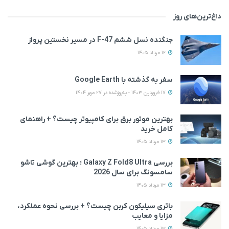
داغ‌ترین‌های روز
جنگنده نسل ششم F-47 در مسیر نخستین پرواز
12 مرداد 1405
سفر به گذشته با Google Earth
17 فروردین 1403 - به‌روزشده در 27 مهر 1404
بهترین موتور برق برای کامپیوتر چیست؟ + راهنمای
کامل خرید
13 مرداد 1405
بررسی Galaxy Z Fold8 Ultra ؛ بهترین گوشی تاشو
سامسونگ برای سال 2026
13 مرداد 1405
باتری سیلیکون کربن چیست؟ + بررسی نحوه عملکرد،
مزایا و معایب
13 مرداد 1405