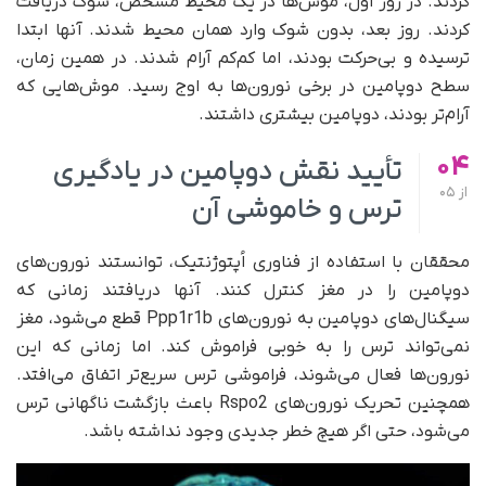
کردند. در روز اول، موش‌ها در یک محیط مشخص، شوک دریافت
کردند. روز بعد، بدون شوک وارد همان محیط شدند. آنها ابتدا
ترسیده و بی‌حرکت بودند، اما کم‌کم آرام شدند. در همین زمان،
سطح دوپامین در برخی نورون‌ها به اوج رسید. موش‌هایی که
آرام‌تر بودند، دوپامین بیشتری داشتند.
04
تأیید نقش دوپامین در یادگیری
از
05
ترس و خاموشی آن
محققان با استفاده از فناوری اُپتوژنتیک، توانستند نورون‌های
دوپامین را در مغز کنترل کنند. آنها دریافتند زمانی که
سیگنال‌های دوپامین به نورون‌های Ppp1r1b قطع می‌شود، مغز
نمی‌تواند ترس را به خوبی فراموش کند. اما زمانی که این
نورون‌ها فعال می‌شوند، فراموشی ترس سریع‌تر اتفاق می‌افتد.
همچنین تحریک نورون‌های Rspo2 باعث بازگشت ناگهانی ترس
می‌شود، حتی اگر هیچ خطر جدیدی وجود نداشته باشد.