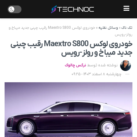
تک ناک
»
وسائل نقلیه
»
خودروی لوکس Maextro S800 رقیب چینی جدید میباخ و
رولز-رویس
خودروی لوکس Maextro S800 رقیب چینی
جدید میباخ و رولز-رویس
نوشته شده توسط
نرگس چالوک
چهارشنبه 8 اسفند 1403 - 09:25