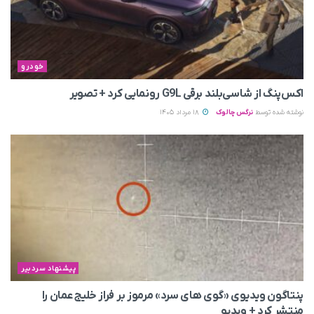
خودرو
اکس‌پنگ از شاسی‌بلند برقی G9L رونمایی کرد + تصویر
نوشته شده توسط
نرگس چالوک
18 مرداد 1405
پیشنهاد سردبیر
پنتاگون ویدیوی «گوی های سرد» مرموز بر فراز خلیج عمان را
منتشر کرد + ویدیو