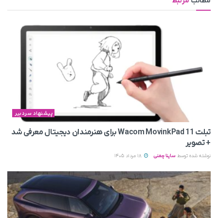
مطالب
مرتبط
پیشنهاد سردبیر
تبلت Wacom MovinkPad 11 برای هنرمندان دیجیتال معرفی شد
+ تصویر
نوشته شده توسط
ساینا چمنی
18 مرداد 1405