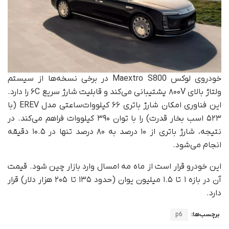
خودروی لوکس Maextro S800 در برخی نسخه‌ها از سیستم
ولتاژ بالای ۸۰۰V پشتیبانی می‌کند و قابلیت شارژ سریع ۶C را دارد.
این فناوری امکان شارژ باتری ۶۶ کیلووات‌ساعتی مدل EREV (با
۵۲۳ اسب بخار قدرت) را با توان ۳۹۰ کیلووات فراهم می‌کند. در
نتیجه، شارژ باتری از ۱۰ درصد به ۸۰ درصد تنها در ۱۰.۵ دقیقه
انجام می‌شود.
این خودرو قرار است از ماه مه امسال وارد بازار چین شود. قیمت
آن در بازه ۱ تا ۱.۵ میلیون یوان (حدود ۱۳۵ تا ۲۰۵ هزار دلار) قرار
دارد.
برچسب‌ها:
p6