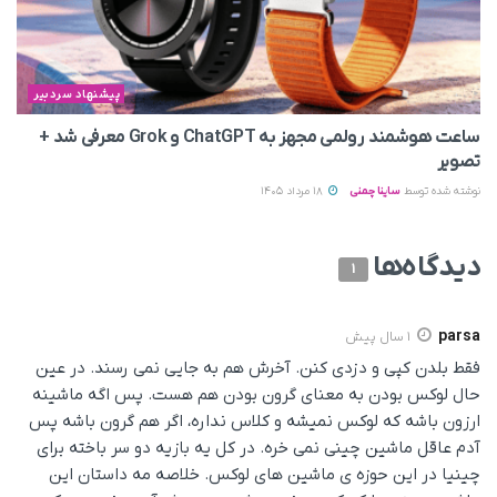
پیشنهاد سردبیر
ساعت هوشمند رولمی مجهز به ChatGPT و Grok معرفی شد +
تصویر
نوشته شده توسط
ساینا چمنی
18 مرداد 1405
دیدگاه‌ها
1
parsa
1 سال پیش
فقط بلدن کپی و دزدی کنن. آخرش هم به جایی نمی رسند. در عین
حال لوکس بودن به معنای گرون بودن هم هست. پس اگه ماشینه
ارزون باشه که لوکس نمیشه و کلاس نداره، اگر هم گرون باشه پس
آدم عاقل ماشین چینی نمی خره. در کل یه بازیه دو سر باخته برای
چینیا در این حوزه ی ماشین های لوکس. خلاصه مه داستان این