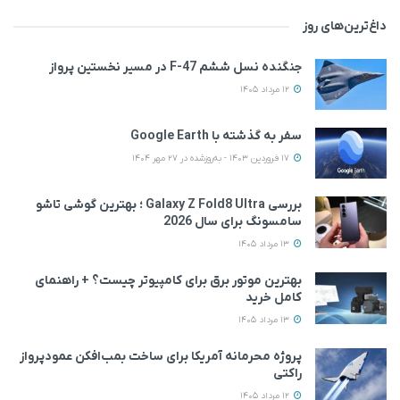
داغ‌ترین‌های روز
جنگنده نسل ششم F-47 در مسیر نخستین پرواز
12 مرداد 1405
سفر به گذشته با Google Earth
17 فروردین 1403 - به‌روزشده در 27 مهر 1404
بررسی Galaxy Z Fold8 Ultra ؛ بهترین گوشی تاشو
سامسونگ برای سال 2026
13 مرداد 1405
بهترین موتور برق برای کامپیوتر چیست؟ + راهنمای
کامل خرید
13 مرداد 1405
پروژه محرمانه آمریکا برای ساخت بمب‌افکن عمودپرواز
راکتی
12 مرداد 1405