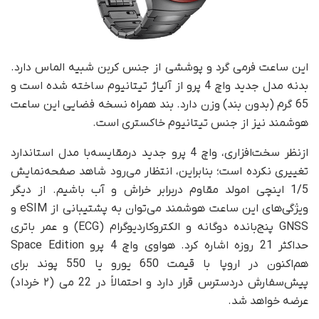
این ساعت فرمی گرد و پوششی از جنس کربن شبیه الماس دارد.
بدنه مدل جدید واچ 4 پرو از آلیاژ تیتانیوم ساخته شده است و
65 گرم (بدون بند) وزن دارد. بند همراه نسخه فضایی این ساعت
هوشمند نیز از جنس تیتانیوم خاکستری است.
از‌نظر سخت‌افزاری، واچ 4 پرو جدید در‌مقایسه‌با مدل استاندارد
تغییری نکرده است؛ بنابراین، انتظار می‌رود شاهد صفحه‌نمایش
1/5 اینچی امولد مقاوم در‌برابر خراش و آب باشیم. از دیگر
ویژگی‌های این ساعت هوشمند می‌توان به پشتیبانی از eSIM و
GNSS پنج‌بانده دوگانه و الکتروکاردیوگرام (ECG) و عمر باتری
حداکثر 21 روزه اشاره کرد. هواوی واچ 4 پرو Space Edition
هم‌اکنون در اروپا با قیمت 650 یورو یا 550 پوند برای
پیش‌سفارش در‌دسترس قرار دارد و احتمالاً در 22 می (۲ خرداد)
عرضه خواهد شد.