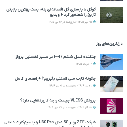
گوگل با بازسازی گل افسانه‌ای پله، بحث بهترین بازیکن
تاریخ را شعله‌ور کرد + ویدیو
25 تیر 1405 - به‌روزشده در 26 تیر 1405
داغ‌ترین‌های روز
جنگنده نسل ششم F-47 در مسیر نخستین پرواز
12 مرداد 1405
چگونه کارت ملی المثنی بگیریم؟ +راهنمای کامل
20 تیر 1404 - به‌روزشده در 21 تیر 1404
پروتکل VLESS چیست و چه کاربردهایی دارد؟
25 آذر 1402 - به‌روزشده در 27 مهر 1404
شرکت ZTE روتر 5G مدل U30 Pro را با سیم‌کارت داخلی