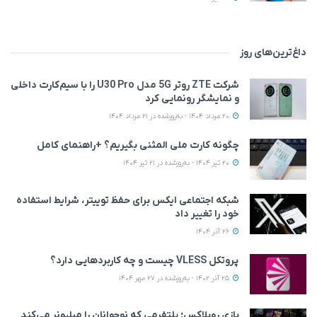
داغ‌ترین‌های روز
شرکت ZTE روتر 5G مدل U30 Pro را با سیم‌کارت داخلی
و نمایشگر رونمایی کرد
20 مرداد 1404 - به‌روزشده در 21 مرداد 1404
چگونه کارت ملی المثنی بگیریم؟ +راهنمای کامل
20 تیر 1404 - به‌روزشده در 21 تیر 1404
شبکه اجتماعی ایکس برای حفظ توییتر، شرایط استفاده
خود را تغییر داد
26 آذر 1404
پروتکل VLESS چیست و چه کاربردهایی دارد؟
25 آذر 1402 - به‌روزشده در 27 مهر 1404
بازی روبلاکس؛ پلتفرمی که نوجوانان را میلیونر می‌کند