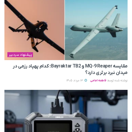
پیشنهاد سردبیر
مقایسه MQ-9 Reaper و Bayraktar TB2؛ کدام پهپاد رزمی در
میدان نبرد برتری دارد؟
نوشته شده توسط
فاطمه امامی
13 مرداد 1405