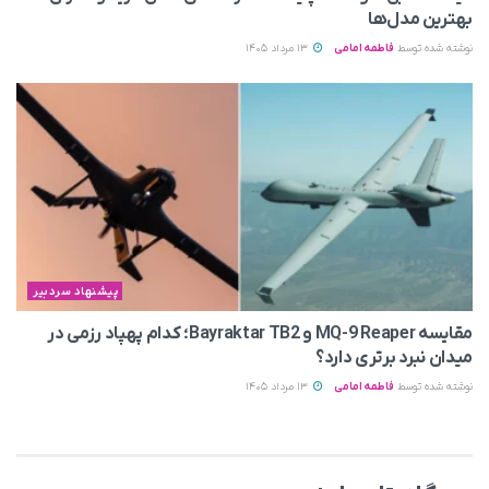
بهترین مدل‌ها
نوشته شده توسط
فاطمه امامی
13 مرداد 1405
پیشنهاد سردبیر
مقایسه MQ-9 Reaper و Bayraktar TB2؛ کدام پهپاد رزمی در
میدان نبرد برتری دارد؟
نوشته شده توسط
فاطمه امامی
13 مرداد 1405