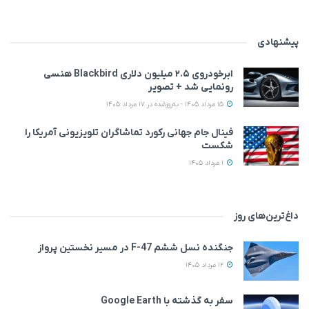
پیشنهادی
ابرخودروی ۲.۵ میلیون دلاری Blackbird هنسی
رونمایی شد + تصویر
15 مرداد 1405 - به‌روزشده در 17 مرداد 1405
فینال جام جهانی رکورد تماشاگران تلویزیونی آمریکا را
شکست
1 مرداد 1405
داغ‌ترین‌های روز
جنگنده نسل ششم F-47 در مسیر نخستین پرواز
12 مرداد 1405
سفر به گذشته با Google Earth