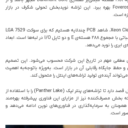
فناوری‌های پیشرفته‌ی بسته‌بندی مانند Foveros Direct بهره ببرد. این تراشه نویدبخش تحولی شگرف در بازار
زه است.
با بررسی دقیق بسته‌ی پردازنده‌ی Xeon Clearwater Forest، شاهد PCB چندلایه هستیم که برای سوکت LGA 7529
طراحی شده است. این تراشه شامل سه تایل محاسباتی با مجموع ۲۸۸ هسته‌ی E و دو تایل I/O در لبه‌ها است. ابعاد
ی ابری را نوید می‌دهد.
مرکز اینتل به لیتوگرافی 18A، نقطه‌‌ی عطفی مهم در تاریخ این شرکت محسوب می‌شود. این تصمیم
حفظ جایگاه رقابتی آن در بازار است. به‌ویژه با‌توجه‌به اهمیت
علاوه‌بر پردازنده‌های زئون Clearwater Forest، اینتل قصد دارد تا تراشه‌های پنتر لیک (Panther Lake) را با استفاده از
می‌دهد که بخش مصرف‌کننده نیز از مزایای این فناوری پیشرفته بهره‌مند
مچنان به سرمایه‌گذاری در فناوری‌های نوین ادامه می‌دهد و
صور است.