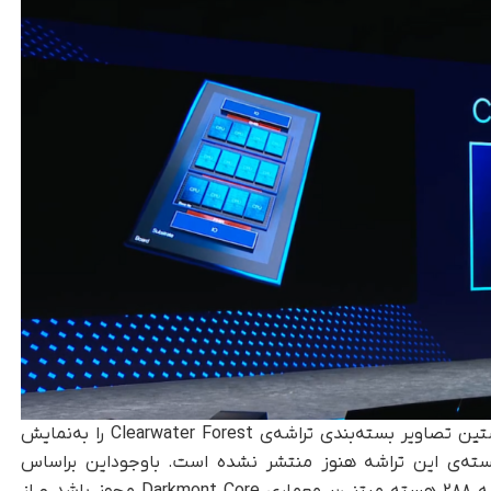
اینتل در رویداد Enterprise Tech در پورتلند، نخستین تصاویر بسته‌بندی تراشه‌ی Clearwater Forest را به‌نمایش
ه‌ی این تراشه هنوز منتشر نشده است. باوجوداین براساس
اطلاعات قبلی، انتظار می‌رود Clearwater Forest به ۲۸۸ هسته مبتنی‌بر معماری Darkmont Core مجهز باشد و از