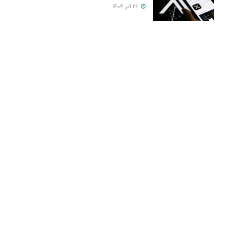
26 آذر 1404