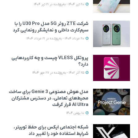
20 تیر 1404 - به‌روزشده در 21 تیر 1404
شرکت ZTE روتر 5G مدل U30 Pro را با
سیم‌کارت داخلی و نمایشگر رونمایی کرد
20 مرداد 1404 - به‌روزشده در 21 مرداد 1404
پروتکل VLESS چیست و چه کاربردهایی
دارد؟
25 آذر 1402 - به‌روزشده در 27 مهر 1404
مدل هوش مصنوعی Genie 3 برای ساخت
محیط‌های تعاملی، در دسترس مشترکان
AI Ultra قرار گرفت
10 بهمن 1404
شبکه اجتماعی ایکس برای حفظ توییتر،
شرایط استفاده خود را تغییر داد