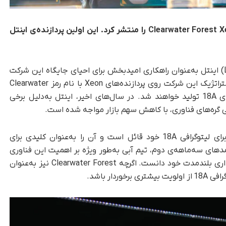
اینتل تصویری از بسته‌‌بندی پردازنده‌‌ی جدید Clearwater Forest Xeon را منتشر کرد. این اولین پردازنده‌ی اینتل
به‌گزارش تک‌ناک، تراشه‌های لونار لیک (Lunar Lake) اینتل به‌عنوان راهکاری امیدبخش برای احیای جایگاه این شرکت
در بازار معرفی شده‌اند. با‌این‌حال، تمرکز اصلی و استراتژیک این شرکت روی پردازنده‌های Xeon با نام رمز Clearwater
تولید خواهند شد. در سال‌های اخیر، اینتل به‌دلیل برخی
رخی گره‌های فناوری، با کاهش سهم بازار مواجه شده است.
لیتوگرافی 18A
خود قائل است و آن را به‌عنوان کلیدی برای
دهای سه‌ماهه‌ی دوم، تیم آبی به‌طور ویژه بر اهمیت این فناوری
نسل بعدی تأکید کرد و آن را عاملی حیاتی برای پایداری بلندمدت خود دانست. اگرچه Clearwater Forest نیز به‌عنوان
ی 18A
از اولویت بیشتری برخوردار باشد.