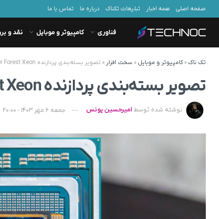
صفحه اصلی
همه اخبار
تبلیغات تکناک
درباره ما
تماس با ما
فناوری
کامپیوتر و موبایل
نقد و بر
تک ناک
»
کامپیوتر و موبایل
»
سخت افزار
»
تصویر بسته‌بندی پردازنده Clearwater Forest Xeon اینتل مشاهده شد
تصویر بسته‌بندی پردازنده Clearwater Forest Xeon اینتل مشاهده شد
نوشته شده توسط
امیرحسین یونس
جمعه 6 مهر 1403 - 20:00